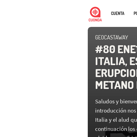
CUENTA
P
GEOCASTAWAY
#80 ENE
ITALIA, 
ERUPCIO
METANO 
Saludos y bienve
introducción nos
Italia y el alud 
continuación los