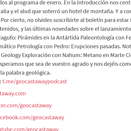
dos al programa de enero. En la introducción nos cen
talia y el alud que soterró un hotel de montaña. Y a co
or cierto, no olvides suscribirte al boletín para esta
tenidos, y las últimas novedades sobre el lanzamient
gufo: Pirámides en la Antártida Paleontología con 
imático Petrología con Pedro: Erupciones pasadas. Notic
n Geology Exploración con Nahum: Metano en Marte Cier
Esperamos que sea de vuestro agrado y nos dejéis come
la palabra geológica.
:
t.me/geocastawaypodcast
staway.com
tter.com/geocastaway
facebook.com/geocastaway
outube.com/geocastaway