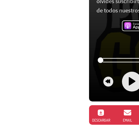
olvides suscribir
de todos nuestros
DESCARGAR
EMAIL