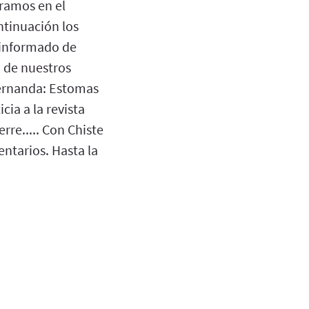
tramos en el
ntinuación los
r informado de
o de nuestros
Fernanda: Estomas
ia a la revista
re..... Con Chiste
ntarios. Hasta la