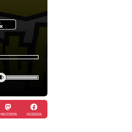
MASTODON
FACEBOOK