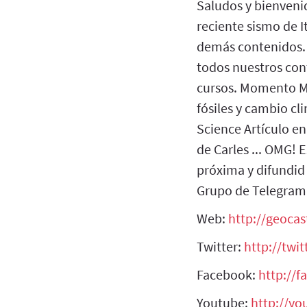
Saludos y bienveni
reciente sismo de I
demás contenidos. P
todos nuestros con
cursos. Momento Ma
fósiles y cambio cl
Science Artículo e
de Carles ... OMG! 
próxima y difundid 
Grupo de Telegram
Web:
http://geoca
Twitter:
http://twi
Facebook:
http://
Youtube:
http://y