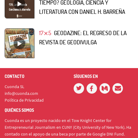
TIEMPO? GEOLOGÍA, CIENCIA Y
LITERATURA CON DANIEL H. BARREÑA
17⨯5
GEODAZINE: EL REGRESO DE LA
REVISTA DE GEODIVULGA
CONTACTO
SÍGUENOS EN
Cuonda SL
info@cuonda.com
Política de Privacidad
QUIÉNES SOMOS
Cuonda es un proyecto nacido en el Tow Knight Center for
Entrepreneurial Journalism en CUNY (City University of New York). Ha
contado con el apoyo de una beca por parte de Google DNI Fund.