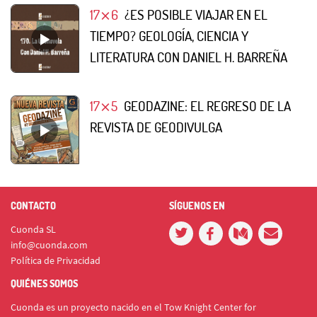
17⨯6
¿ES POSIBLE VIAJAR EN EL
TIEMPO? GEOLOGÍA, CIENCIA Y
LITERATURA CON DANIEL H. BARREÑA
17⨯5
GEODAZINE: EL REGRESO DE LA
REVISTA DE GEODIVULGA
CONTACTO
SÍGUENOS EN
Cuonda SL
info@cuonda.com
Política de Privacidad
QUIÉNES SOMOS
Cuonda es un proyecto nacido en el Tow Knight Center for