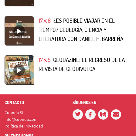
17⨯6
¿ES POSIBLE VIAJAR EN EL
TIEMPO? GEOLOGÍA, CIENCIA Y
LITERATURA CON DANIEL H. BARREÑA
17⨯5
GEODAZINE: EL REGRESO DE LA
REVISTA DE GEODIVULGA
CONTACTO
SÍGUENOS EN
Cuonda SL
info@cuonda.com
Política de Privacidad
QUIÉNES SOMOS