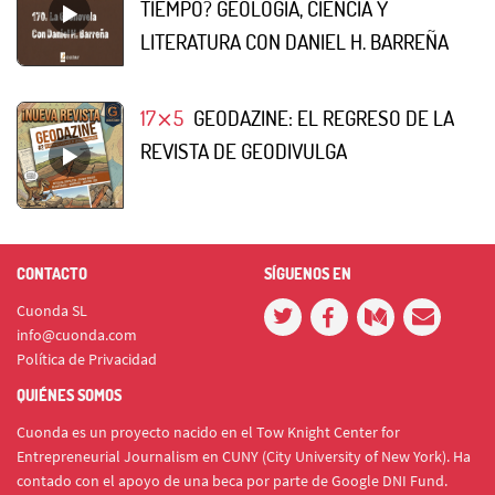
TIEMPO? GEOLOGÍA, CIENCIA Y
LITERATURA CON DANIEL H. BARREÑA
17⨯5
GEODAZINE: EL REGRESO DE LA
REVISTA DE GEODIVULGA
CONTACTO
SÍGUENOS EN
Cuonda SL
info@cuonda.com
Política de Privacidad
QUIÉNES SOMOS
Cuonda es un proyecto nacido en el Tow Knight Center for
Entrepreneurial Journalism en CUNY (City University of New York). Ha
contado con el apoyo de una beca por parte de Google DNI Fund.