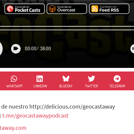
00:00
/
38:00
WHATSAPP
LINKEDIN
BLUESKY
TWITTER
TELEGRAM
 de nuestro http://delicious.com/geocastaway
:
t.me/geocastawaypodcast
staway.com