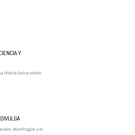
CIENCIA Y
una charla única sobre
ODIVULGA
arwin, Monfragüe y el