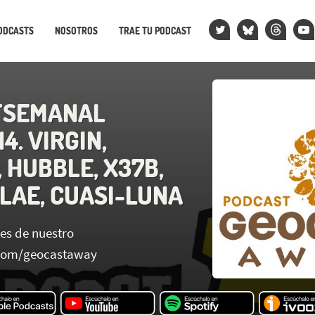
ODCASTS
NOSOTROS
TRAE TU PODCAST
TSEMANAL
4. VIRGIN,
 HUBBLE, X37B,
ILAE, CUASI-LUNA
es de nuestro
s.com/geocastaway