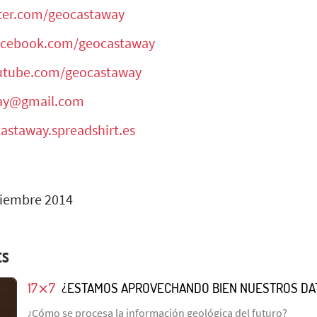
tter.com/geocastaway
facebook.com/geocastaway
outube.com/geocastaway
ay@gmail.com
castaway.spreadshirt.es
iembre 2014
ES
17⨯7
¿ESTAMOS APROVECHANDO BIEN NUESTROS DA
¿Cómo se procesa la información geológica del futuro?