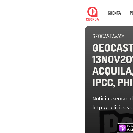
CUENTA
P
GEOCASTAWAY
GEOCAS
13NOV201
ACQUILA,
IPCC, PH
Noticias semanal
http://deliciou