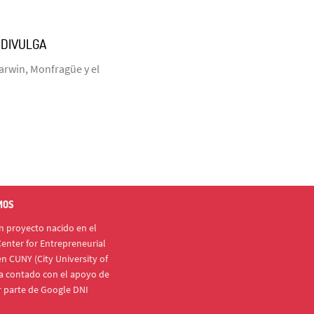
ODIVULGA
arwin, Monfragüe y el
MOS
 proyecto nacido en el
enter for Entrepreneurial
n CUNY (City University of
a contado con el apoyo de
r parte de Google DNI