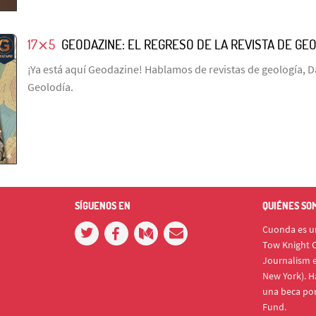
17⨯5
GEODAZINE: EL REGRESO DE LA REVISTA DE GE
¡Ya está aquí Geodazine! Hablamos de revistas de geología, D
Geolodía.
SÍGUENOS EN
QUIÉNES SO
Cuonda es un
Tow Knight C
Journalism e
New York). H
una beca po
Fund.