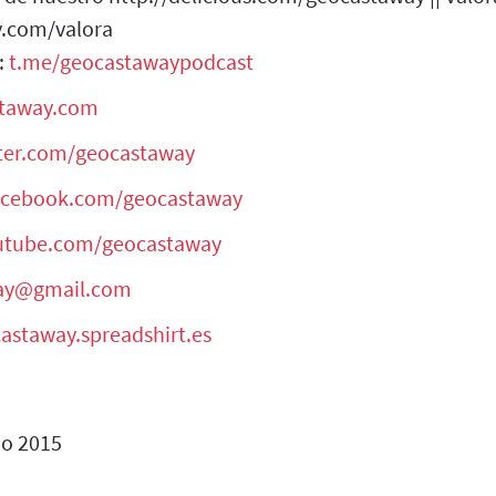
y.com/valora
:
t.me/geocastawaypodcast
staway.com
tter.com/geocastaway
facebook.com/geocastaway
outube.com/geocastaway
ay@gmail.com
castaway.spreadshirt.es
o 2015