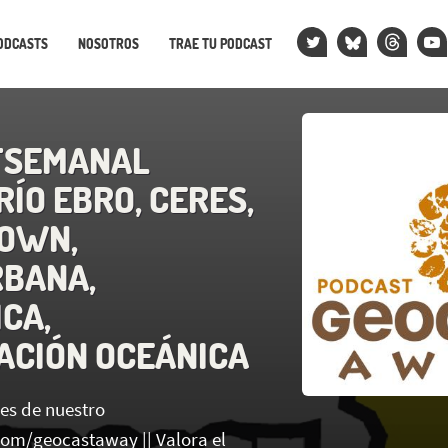
ODCASTS
NOSOTROS
TRAE TU PODCAST
TSEMANAL
RÍO EBRO, CERES,
OWN,
BANA,
CA,
CACIÓN OCEÁNICA
es de nuestro
.com/geocastaway || Valora el