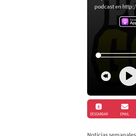
podcast en http
DESCARGAR
EMAIL
Noticias semanales