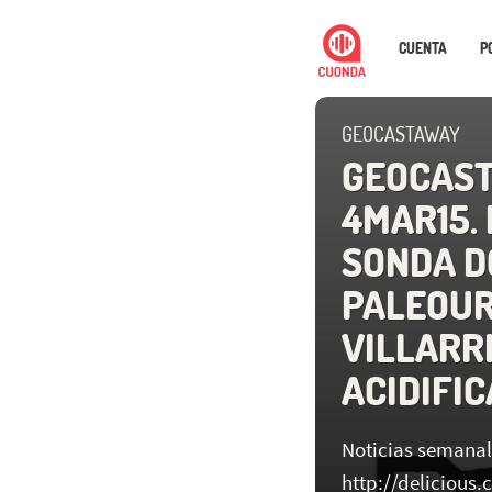
CUENTA
P
GEOCASTAWAY
GEOCAS
4MAR15. 
SONDA D
PALEOUR
VILLARRI
ACIDIFI
Noticias semanal
http://delicious