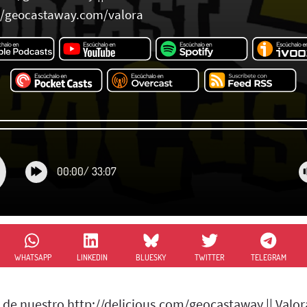
://geocastaway.com/valora
00:00
/
33:07
WHATSAPP
LINKEDIN
BLUESKY
TWITTER
TELEGRAM
 de nuestro http://delicious.com/geocastaway || Valor