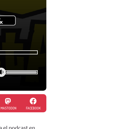
MASTODON
FACEBOOK
a el podcast en