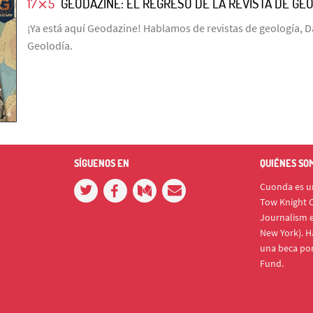
17⨯5
GEODAZINE: EL REGRESO DE LA REVISTA DE GE
¡Ya está aquí Geodazine! Hablamos de revistas de geología, D
Geolodía.
SÍGUENOS EN
QUIÉNES SO
Cuonda es un
Tow Knight C
Journalism e
New York). H
una beca po
Fund.