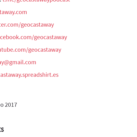
staway.com
tter.com/geocastaway
facebook.com/geocastaway
outube.com/geocastaway
ay@gmail.com
castaway.spreadshirt.es
o 2017
ES