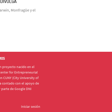
ODIVULGA
arwin, Monfragüe y el
MOS
 proyecto nacido en el
enter for Entrepreneurial
n CUNY (City University of
a contado con el apoyo de
r parte de Google DNI
Iniciar sesión