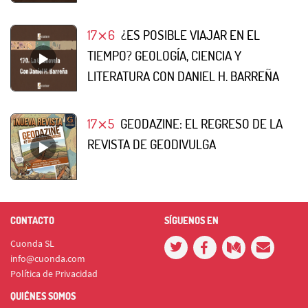
17⨯6
¿ES POSIBLE VIAJAR EN EL
TIEMPO? GEOLOGÍA, CIENCIA Y
LITERATURA CON DANIEL H. BARREÑA
17⨯5
GEODAZINE: EL REGRESO DE LA
REVISTA DE GEODIVULGA
CONTACTO
SÍGUENOS EN
Cuonda SL
info@cuonda.com
Política de Privacidad
QUIÉNES SOMOS