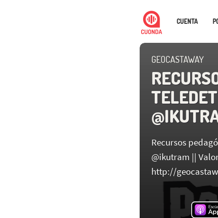
CUENTA
P
GEOCASTAWAY
RECURSO
TELEDET
@IKUTR
Recursos pedagóg
@ikutram || Valo
http://geocasta