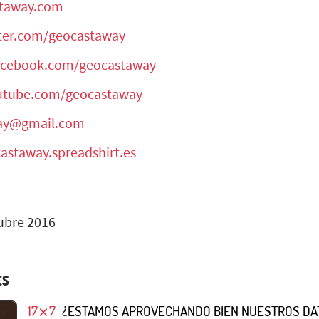
staway.com
tter.com/geocastaway
facebook.com/geocastaway
outube.com/geocastaway
ay@gmail.com
castaway.spreadshirt.es
ubre 2016
ES
17⨯7
¿ESTAMOS APROVECHANDO BIEN NUESTROS DA