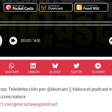
00:00
/
14:10
WHATSAPP
LINKEDIN
BLUESKY
TWITTER
TELEGRAM
os: Teledetección por @ikutram || Valora el podcast 
y.com/valora
:
t.me/geocastawaypodcast