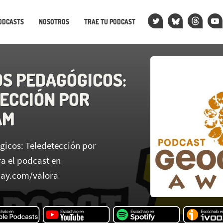
ODCASTS
NOSOTROS
TRAE TU PODCAST
S PEDAGÓGICOS:
ECCIÓN POR
AM
icos: Teledetección por
ra el podcast en
way.com/valora