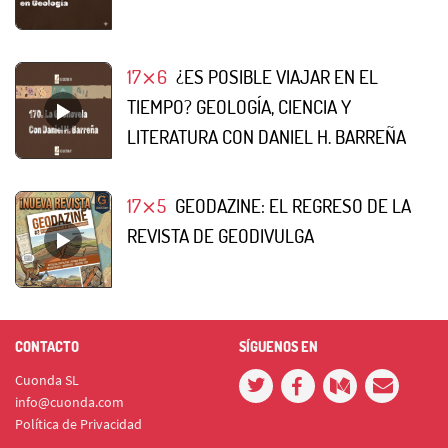
17⨯6
¿ES POSIBLE VIAJAR EN EL
TIEMPO? GEOLOGÍA, CIENCIA Y
LITERATURA CON DANIEL H. BARREÑA
17⨯5
GEODAZINE: EL REGRESO DE LA
REVISTA DE GEODIVULGA
CONTACTO
SÍGUENOS EN
Cuonda SL
info@cuonda.com
Política de Privacidad