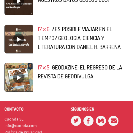
17⨯6
¿ES POSIBLE VIAJAR EN EL
TIEMPO? GEOLOGÍA, CIENCIA Y
LITERATURA CON DANIEL H. BARREÑA
17⨯5
GEODAZINE: EL REGRESO DE LA
REVISTA DE GEODIVULGA
CONTACTO
SÍGUENOS EN
Cuonda SL
info@cuonda.com
Política de Privacidad