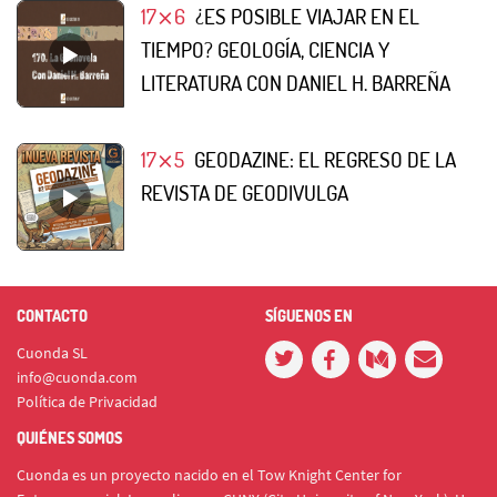
17⨯6
¿ES POSIBLE VIAJAR EN EL
TIEMPO? GEOLOGÍA, CIENCIA Y
LITERATURA CON DANIEL H. BARREÑA
17⨯5
GEODAZINE: EL REGRESO DE LA
REVISTA DE GEODIVULGA
CONTACTO
SÍGUENOS EN
Cuonda SL
info@cuonda.com
Política de Privacidad
QUIÉNES SOMOS
Cuonda es un proyecto nacido en el Tow Knight Center for