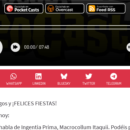
00:00
/
07:48
WHATSAPP
LINKEDIN
BLUESKY
TWITTER
TELEGRAM
os y ¡FELICES FIESTAS!
hoy:
abla de Ingentia Prima, Macrocollum Itaquii. Podéis 