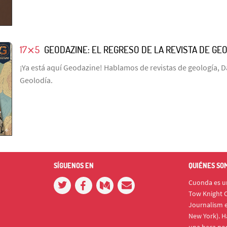
17⨯5
GEODAZINE: EL REGRESO DE LA REVISTA DE GE
¡Ya está aquí Geodazine! Hablamos de revistas de geología, D
Geolodía.
SÍGUENOS EN
QUIÉNES SO
Cuonda es un
Tow Knight C
Journalism e
New York). H
una beca po