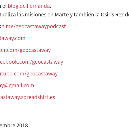
n el
blog de Fernanda
.
aliza las misiones en Marte y también la Osiris Rex 
:
t.me/geocastawaypodcast
staway.com
tter.com/geocastaway
facebook.com/geocastaway
outube.com/geocastaway
ay@gmail.com
castaway.spreadshirt.es
iembre 2018