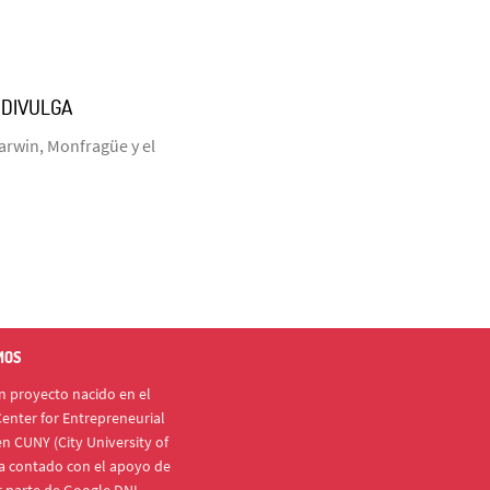
ODIVULGA
arwin, Monfragüe y el
MOS
 proyecto nacido en el
enter for Entrepreneurial
n CUNY (City University of
a contado con el apoyo de
r parte de Google DNI