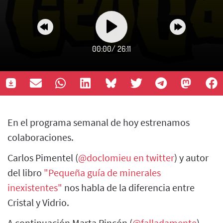
00:00
/
26:11
En el programa semanal de hoy estrenamos
colaboraciones.
Carlos Pimentel (
@doclomieu en twitter
) y autor
del libro
"Pequeña guía de minerales
inexistentes"
nos habla de la diferencia entre
Cristal y Vidrio.
A continuación Marta Rincón (
@falladamente
),