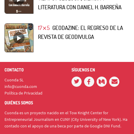
LITERATURA CON DANIEL H. BARREÑA
17⨯5
GEODAZINE: EL REGRESO DE LA
REVISTA DE GEODIVULGA
CONTACTO
SÍGUENOS EN
Cuonda SL
info@cuonda.com
Política de Privacidad
QUIÉNES SOMOS
Cuonda es un proyecto nacido en el Tow Knight Center for
Entrepreneurial Journalism en CUNY (City University of New York). Ha
contado con el apoyo de una beca por parte de Google DNI Fund.