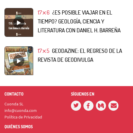
17⨯6
¿ES POSIBLE VIAJAR EN EL
TIEMPO? GEOLOGÍA, CIENCIA Y
LITERATURA CON DANIEL H. BARREÑA
17⨯5
GEODAZINE: EL REGRESO DE LA
REVISTA DE GEODIVULGA
CONTACTO
SÍGUENOS EN
Cuonda SL
info@cuonda.com
Política de Privacidad
QUIÉNES SOMOS