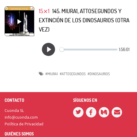
15⨯1
145. MIURA1, ATTOSEGUNDOS Y
EXTINCIÓN DE LOS DINOSAURIOS (OTRA
VEZ)
#MIURA1
#ATTOSEGUNDOS
#DINOSAURIOS
CONTACTO
SÍGUENOS EN
Cuonda SL
info@cuonda.com
Política de Privacidad
QUIÉNES SOMOS