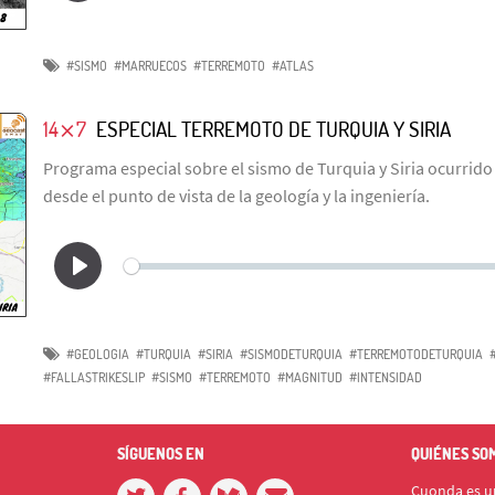
#SISMO
#MARRUECOS
#TERREMOTO
#ATLAS
14⨯7
ESPECIAL TERREMOTO DE TURQUIA Y SIRIA
Programa especial sobre el sismo de Turquia y Siria ocurrido 
desde el punto de vista de la geología y la ingeniería.
#GEOLOGIA
#TURQUIA
#SIRIA
#SISMODETURQUIA
#TERREMOTODETURQUIA
#FALLASTRIKESLIP
#SISMO
#TERREMOTO
#MAGNITUD
#INTENSIDAD
SÍGUENOS EN
QUIÉNES SO
Cuonda es un