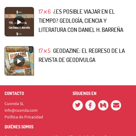
17⨯6
¿ES POSIBLE VIAJAR EN EL
TIEMPO? GEOLOGÍA, CIENCIA Y
LITERATURA CON DANIEL H. BARREÑA
17⨯5
GEODAZINE: EL REGRESO DE LA
REVISTA DE GEODIVULGA
CONTACTO
SÍGUENOS EN
Cuonda SL
info@cuonda.com
Política de Privacidad
QUIÉNES SOMOS