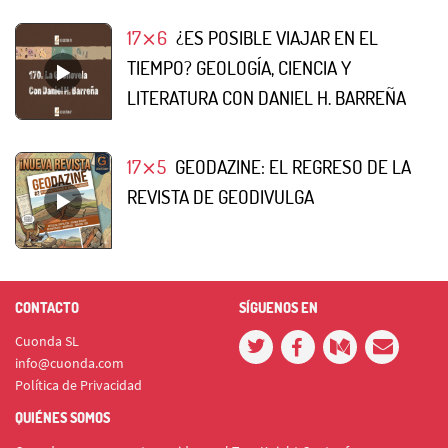
17⨯6
¿ES POSIBLE VIAJAR EN EL
TIEMPO? GEOLOGÍA, CIENCIA Y
LITERATURA CON DANIEL H. BARREÑA
17⨯5
GEODAZINE: EL REGRESO DE LA
REVISTA DE GEODIVULGA
CONTACTO
SÍGUENOS EN
Cuonda SL
info@cuonda.com
Política de Privacidad
QUIÉNES SOMOS