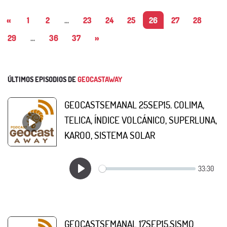
«
1
2
...
23
24
25
26
27
28
29
...
36
37
»
ÚLTIMOS EPISODIOS DE
GEOCASTAWAY
GEOCASTSEMANAL 25SEP15. COLIMA,
TELICA, ÍNDICE VOLCÁNICO, SUPERLUNA,
KAROO, SISTEMA SOLAR
GEOCASTSEMANAL 17SEP15.SISMO