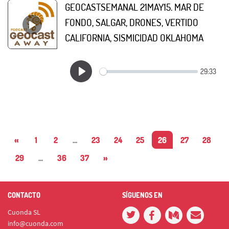
GEOCASTSEMANAL 21MAY15. MAR DE
FONDO, SALGAR, DRONES, VERTIDO
CALIFORNIA, SISMICIDAD OKLAHOMA
«
1
2
...
23
24
25
26
27
28
29
...
36
37
»
CONTACTO
SÍGUENOS EN
Cuonda SL
info@cuonda.com