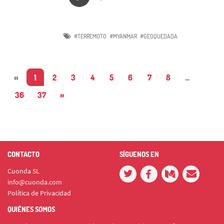
#TERREMOTO
#MYANMAR
#GEOQUEDADA
«
1
2
3
4
5
6
7
8
...
36
37
»
CONTACTO
SÍGUENOS EN
Cuonda SL
info@cuonda.com
Política de Privacidad
QUIÉNES SOMOS