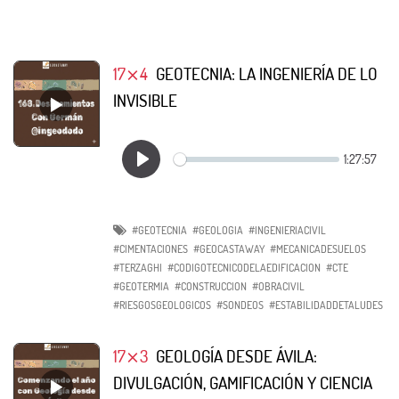
17⨯4
GEOTECNIA: LA INGENIERÍA DE LO
INVISIBLE
#GEOTECNIA
#GEOLOGIA
#INGENIERIACIVIL
#CIMENTACIONES
#GEOCASTAWAY
#MECANICADESUELOS
#TERZAGHI
#CODIGOTECNICODELAEDIFICACION
#CTE
#GEOTERMIA
#CONSTRUCCION
#OBRACIVIL
#RIESGOSGEOLOGICOS
#SONDEOS
#ESTABILIDADDETALUDES
17⨯3
GEOLOGÍA DESDE ÁVILA:
DIVULGACIÓN, GAMIFICACIÓN Y CIENCIA