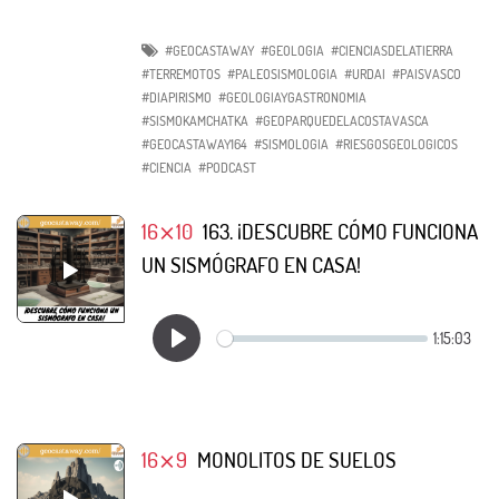
#GEOCASTAWAY
#GEOLOGIA
#CIENCIASDELATIERRA
#TERREMOTOS
#PALEOSISMOLOGIA
#URDAI
#PAISVASCO
#DIAPIRISMO
#GEOLOGIAYGASTRONOMIA
#SISMOKAMCHATKA
#GEOPARQUEDELACOSTAVASCA
#GEOCASTAWAY164
#SISMOLOGIA
#RIESGOSGEOLOGICOS
#CIENCIA
#PODCAST
16⨯10
163. ¡DESCUBRE CÓMO FUNCIONA
UN SISMÓGRAFO EN CASA!
16⨯9
MONOLITOS DE SUELOS