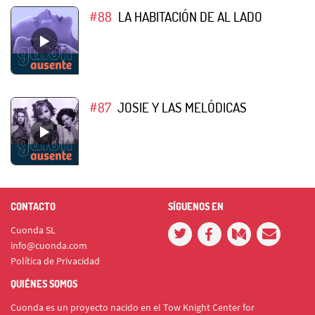
#88
LA HABITACIÓN DE AL LADO
#87
JOSIE Y LAS MELÓDICAS
CONTACTO
SÍGUENOS EN
Cuonda SL
info@cuonda.com
Política de Privacidad
QUIÉNES SOMOS
Cuonda es un proyecto nacido en el Tow Knight Center for