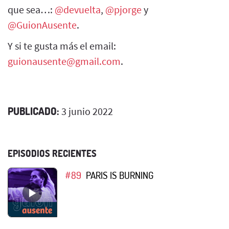
que sea…:
@devuelta
,
@pjorge
y
@GuionAusente
.
Y si te gusta más el email:
guionausente@gmail.com
.
PUBLICADO:
3 junio 2022
EPISODIOS RECIENTES
#89
PARIS IS BURNING