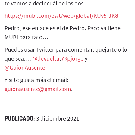
te vamos a decir cuál de los dos…
https://mubi.com/es/t/web/global/KUv5-JK8
Pedro, ese enlace es el de Pedro. Paco ya tiene
MUBI para rato…
Puedes usar Twitter para comentar, quejarte o lo
que sea…:
@devuelta
,
@pjorge
y
@GuionAusente
.
Y si te gusta más el email:
guionausente@gmail.com
.
PUBLICADO:
3 diciembre 2021