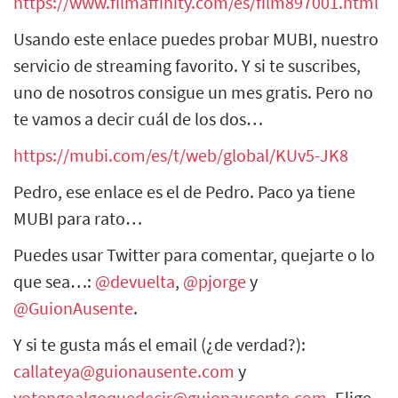
https://www.filmaffinity.com/es/film897001.html
Usando este enlace puedes probar MUBI, nuestro
servicio de streaming favorito. Y si te suscribes,
uno de nosotros consigue un mes gratis. Pero no
te vamos a decir cuál de los dos…
https://mubi.com/es/t/web/global/KUv5-JK8
Pedro, ese enlace es el de Pedro. Paco ya tiene
MUBI para rato…
Puedes usar Twitter para comentar, quejarte o lo
que sea…:
@devuelta
,
@pjorge
y
@GuionAusente
.
Y si te gusta más el email (¿de verdad?):
callateya@guionausente.com
y
yotengoalgoquedecir@guionausente.com
. Elige