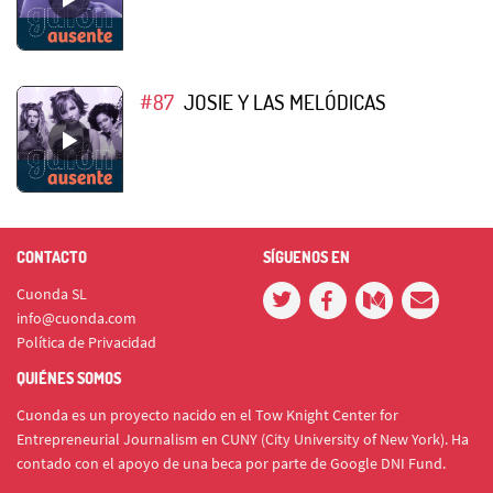
#87
JOSIE Y LAS MELÓDICAS
CONTACTO
SÍGUENOS EN
Cuonda SL
info@cuonda.com
Política de Privacidad
QUIÉNES SOMOS
Cuonda es un proyecto nacido en el Tow Knight Center for
Entrepreneurial Journalism en CUNY (City University of New York). Ha
contado con el apoyo de una beca por parte de Google DNI Fund.