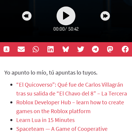
00:00
/
50:42
Yo apunto lo mío, tú apuntas lo tuyos.
“El Quicoverso”: Qué fue de Carlos Villagrán
tras su salida de “El Chavo del 8” – La Tercera
Roblox Developer Hub – learn how to create
games on the Roblox platform
Learn Lua in 15 Minutes
Spaceteam — A Game of Cooperative