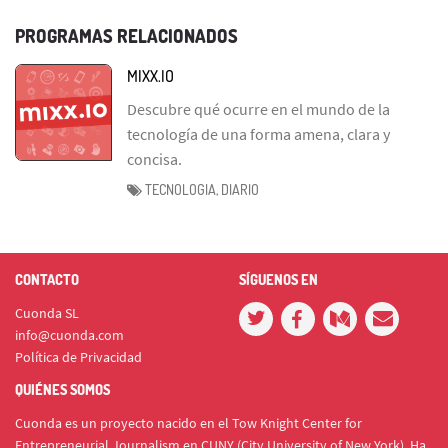
PROGRAMAS RELACIONADOS
MIXX.IO
Descubre qué ocurre en el mundo de la
tecnología de una forma amena, clara y
concisa.
TECNOLOGIA, DIARIO
CONTACTO
SÍGUENOS EN
Cuonda SL
info@cuonda.com
Política de Privacidad
QUIÉNES SOMOS
Cuonda es un proyecto nacido en el Tow Knight Center for
Entrepreneurial Journalism en CUNY (City University of New York). Ha