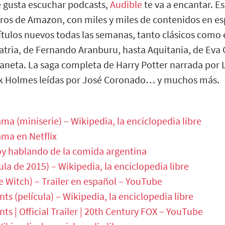
e gusta escuchar podcasts,
Audible
te va a encantar. E
bros de Amazon, con miles y miles de contenidos en e
ítulos nuevos todas las semanas, tanto clásicos como 
tria, de Fernando Aranburu, hasta Aquitania, de Eva 
aneta. La saga completa de Harry Potter narrada por 
ck Holmes leídas por José Coronado… y muchos más.
a (miniserie) – Wikipedia, la enciclopedia libre
ma en Netflix
oy hablando de la comida argentina
ula de 2015) – Wikipedia, la enciclopedia libre
e Witch) – Trailer en español – YouTube
s (película) – Wikipedia, la enciclopedia libre
s | Official Trailer | 20th Century FOX – YouTube