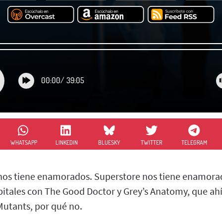
00:00
/
39:05
WHATSAPP
LINKEDIN
BLUESKY
TWITTER
TELEGRAM
os tiene enamorados. Superstore nos tiene enamorad
pitales con The Good Doctor y Grey’s Anatomy, que ah
utants, por qué no.