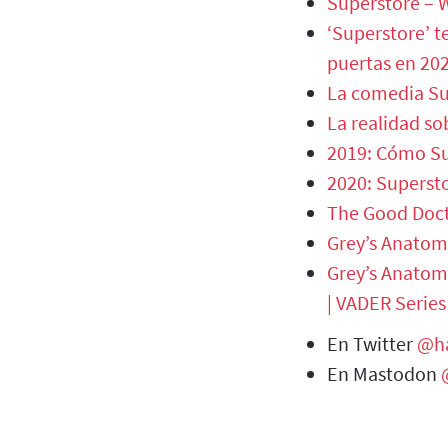
Superstore – W
‘Superstore’ t
puertas en 20
La comedia Su
La realidad so
2019: Cómo Su
2020: Superst
The Good Docto
Grey’s Anatomy
Grey’s Anatomy
| VADER Series
En Twitter
@ha
En Mastodon