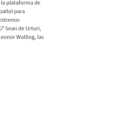
s la plataforma de
spañol para
estrenos
Gª Sean de Urturi,
Leonor Watling, las