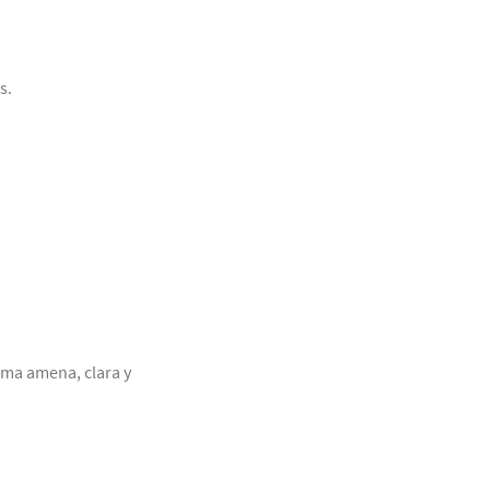
s.
rma amena, clara y