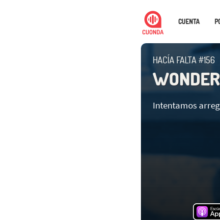
CUENTA
P
HACÍA FALTA #156
WONDER
Intentamos arre