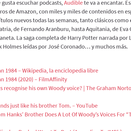
e gusta escuchar podcasts,
Audible
te va a encantar. E
bros de Amazon, con miles y miles de contenidos en e
ítulos nuevos todas las semanas, tanto clásicos como 
tria, de Fernando Aranburu, hasta Aquitania, de Eva 
aneta. La saga completa de Harry Potter narrada por 
ck Holmes leídas por José Coronado… y muchos más.
1984 – Wikipedia, la enciclopedia libre
1984 (2020) – FilmAffinity
 recognise his own Woody voice? | The Graham Nort
ds just like his brother Tom. – YouTube
om Hanks’ Brother Does A Lot Of Woody’s Voices For “T