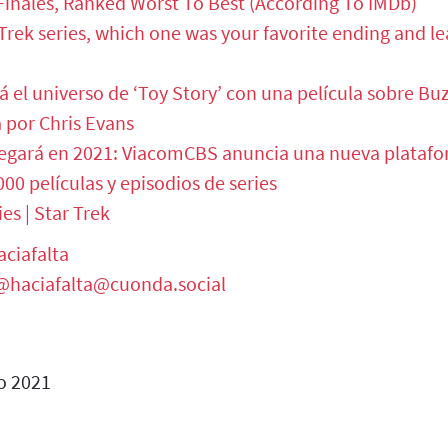
Finales, Ranked Worst To Best (According To IMDb)
r Trek series, which one was your favorite ending and le
á el universo de ‘Toy Story’ con una película sobre Bu
 por Chris Evans
egará en 2021: ViacomCBS anuncia una nueva platafo
000 películas y episodios de series
s | Star Trek
ciafalta
@haciafalta@cuonda.social
o 2021