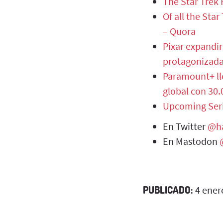
The Star Trek 
Of all the Sta
– Quora
Pixar expandir
protagonizada
Paramount+ ll
global con 30.
Upcoming Serie
En Twitter
@ha
En Mastodon
PUBLICADO:
4 ener