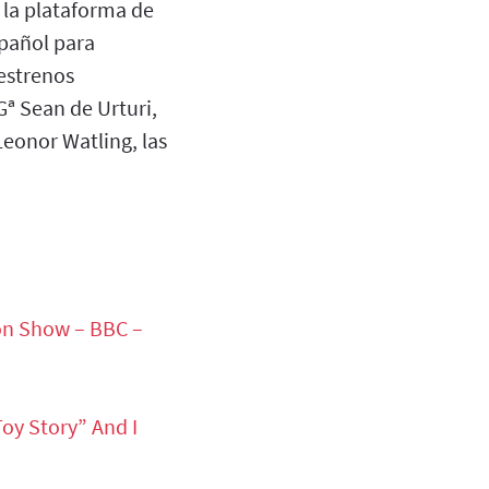
s la plataforma de
spañol para
estrenos
Gª Sean de Urturi,
Leonor Watling, las
on Show – BBC –
oy Story” And I