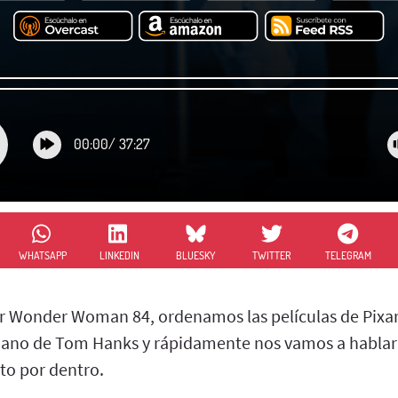
00:00
/
37:27
WHATSAPP
LINKEDIN
BLUESKY
TWITTER
TELEGRAM
r Wonder Woman 84, ordenamos las películas de Pixar
ano de Tom Hanks y rápidamente nos vamos a hablar 
to por dentro.