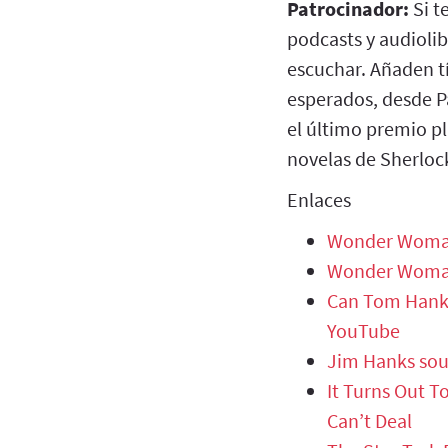
Patrocinador:
Si t
podcasts y audioli
escuchar. Añaden t
esperados, desde Pa
el último premio pl
novelas de Sherlo
Enlaces
Wonder Woman 
Wonder Woman 
Can Tom Hanks
YouTube
Jim Hanks soun
It Turns Out T
Can’t Deal