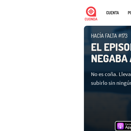
CUENTA
P
HACÍA FALTA #173
EL EPISO
NEGABA 
No es coña. Lle
subirlo sin ningú