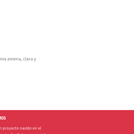
rma amena, clara y
MOS
 proyecto nacido en el