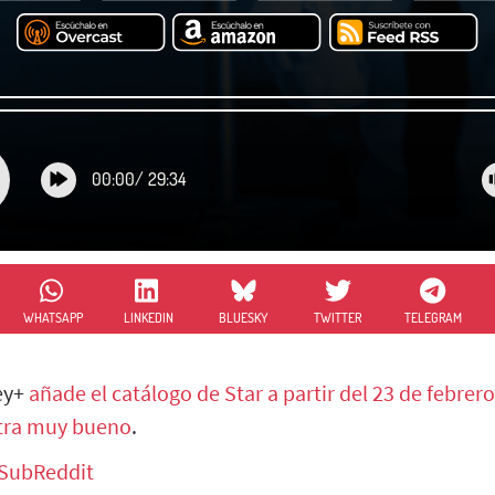
00:00
/
29:34
WHATSAPP
LINKEDIN
BLUESKY
TWITTER
TELEGRAM
ey+
añade el catálogo de Star a partir del 23 de febrero
xtra muy bueno
.
 SubReddit