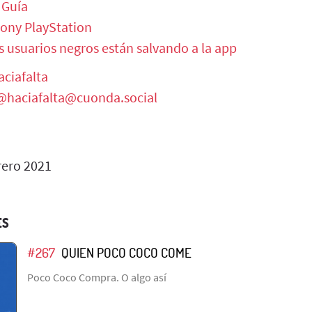
 Guía
Sony PlayStation
 usuarios negros están salvando a la app
ciafalta
@haciafalta@cuonda.social
rero 2021
ES
#267
QUIEN POCO COCO COME
Poco Coco Compra. O algo así