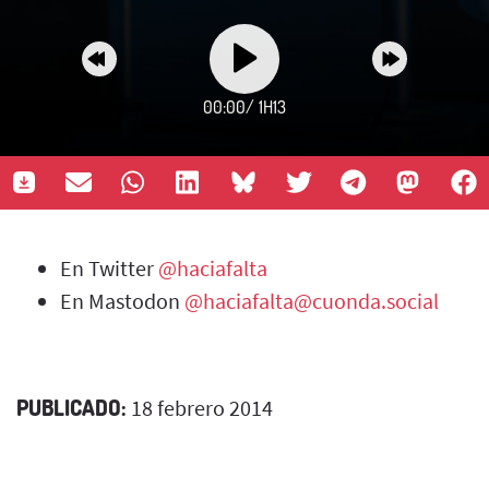
00:00
/
1H13
En Twitter
@haciafalta
En Mastodon
@haciafalta@cuonda.social
PUBLICADO:
18 febrero 2014