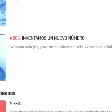
#265
INVENTAMOS UN NUEVO NÚMERO
Se llama nela (☌), y va entre el cinco y el seis. Avisados quedái
IONADOS
MIXX.IO
Descubre qué ocurre en el mundo de la tecnología de una fo