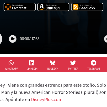
00:00
/
17:53
WHATSAPP
LINKEDIN
BLUESKY
TWITTER
TELEGRAM
ey+ viene con grandes estrenos para este otoño. Solo 
t Man y la nueva American Horror Stories (¡plural!) son 
os. Apúntate en
DisneyPlus.com