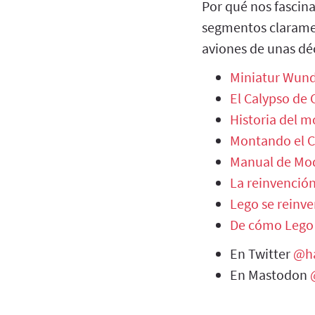
Por qué nos fascin
segmentos clarament
aviones de unas déc
Miniatur Wund
El Calypso de
Historia del m
Montando el C
Manual de Mod
La reinvención
Lego se reinve
De cómo Lego 
En Twitter
@ha
En Mastodon