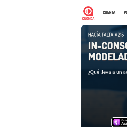
CUENTA
P
HACÍA FALTA #215
IN-CONS
MODELA
¿Qué lleva a un a