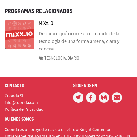
PROGRAMAS RELACIONADOS
MIXX.IO
Descubre qué ocurre en el mundo de la
tecnología de una forma amena, clara y
concisa.
TECNOLOGIA, DIARIO
CONTACTO
SÍGUENOS EN
Cuonda SL
info@cuonda.com
Política de Privacidad
QUIÉNES SOMOS
Cuonda es un proyecto nacido en el Tow Knight Center for
Entrepreneurial Journalism en CUNY (City University of New York). Ha