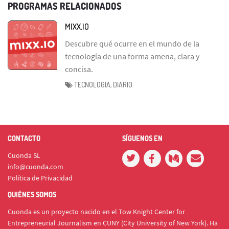
PROGRAMAS RELACIONADOS
MIXX.IO
Descubre qué ocurre en el mundo de la
tecnología de una forma amena, clara y
concisa.
TECNOLOGIA, DIARIO
CONTACTO
SÍGUENOS EN
Cuonda SL
info@cuonda.com
Política de Privacidad
QUIÉNES SOMOS
Cuonda es un proyecto nacido en el Tow Knight Center for
Entrepreneurial Journalism en CUNY (City University of New York). Ha