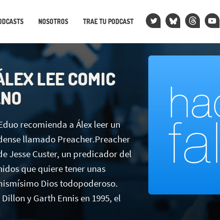
ODCASTS
NOSOTROS
TRAE TU PODCAST
ÁLEX LEE COMIC
ANO
 Eduo recomienda a Álex leer un
dense llamado Preacher.Preacher
 de Jesse Custer, un predicador del
nidos que quiere tener unas
 mismísimo Dios todopoderoso.
Dillon y Garth Ennis en 1995, el