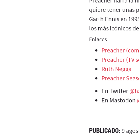
Preacher narra la h
quiere tener unas 
Garth Ennis en 199
los más icónicos de
Enlaces
Preacher (com
Preacher (TV s
Ruth Negga
Preacher Seas
En Twitter
@ha
En Mastodon
PUBLICADO:
9 agos