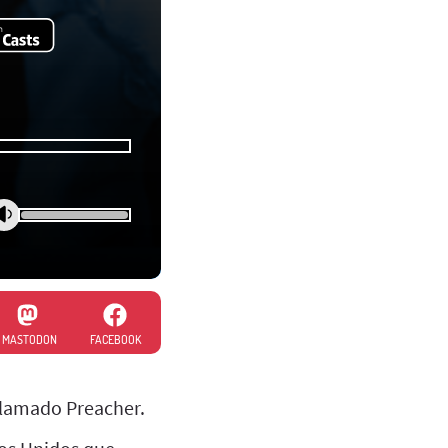
MASTODON
FACEBOOK
llamado Preacher.