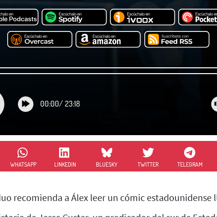
00:00
/
23:18
WHATSAPP
LINKEDIN
BLUESKY
TWITTER
TELEGRAM
duo recomienda a Álex leer un cómic estadounidense 