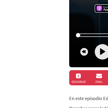
DESCARGAR
EMAIL
En este episodio E