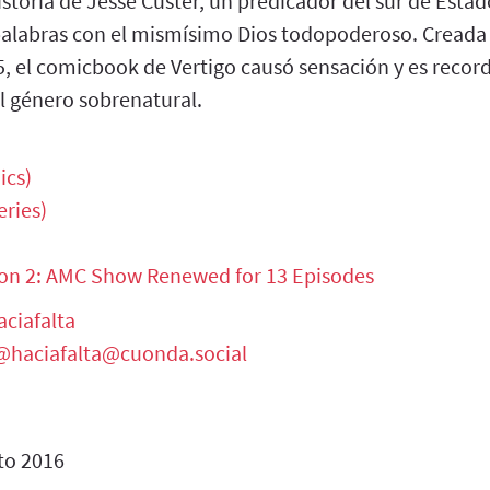
istoria de Jesse Custer, un predicador del sur de Esta
palabras con el mismísimo Dios todopoderoso. Creada 
5, el comicbook de Vertigo causó sensación y es rec
l género sobrenatural.
ics)
eries)
on 2: AMC Show Renewed for 13 Episodes
ciafalta
@haciafalta@cuonda.social
to 2016