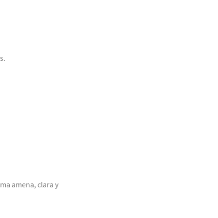
s.
rma amena, clara y