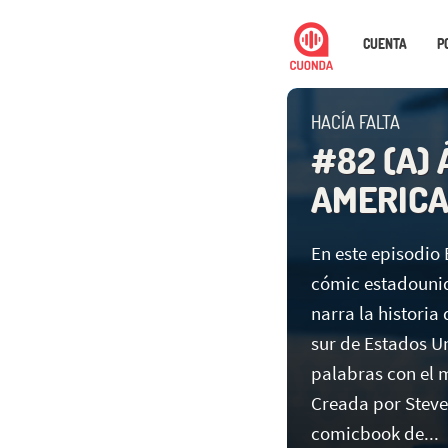
CUENTA
P
HACÍA FALTA
#82 (A) 
AMERIC
En este episodio
cómic estadouni
narra la historia
sur de Estados U
palabras con el
Creada por Steve 
comicbook de...