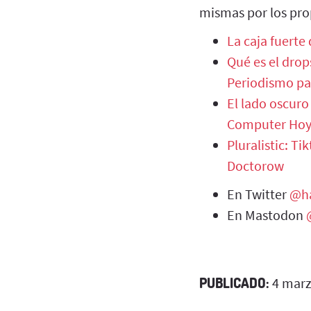
mismas por los pro
La caja fuerte 
Qué es el drop
Periodismo par
El lado oscuro
Computer Ho
Pluralistic: Ti
Doctorow
En Twitter
@ha
En Mastodon
PUBLICADO:
4 marz