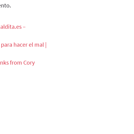
ento.
aldita.es –
para hacer el mal |
 links from Cory