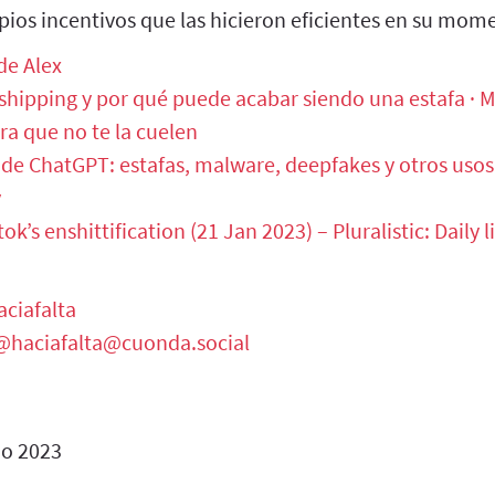
pios incentivos que las hicieron eficientes en su mom
de Alex
shipping y por qué puede acabar siendo una estafa · M
a que no te la cuelen
 de ChatGPT: estafas, malware, deepfakes y otros usos 
y
ktok’s enshittification (21 Jan 2023) – Pluralistic: Daily
ciafalta
@haciafalta@cuonda.social
o 2023