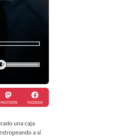
MASTODON
FACEBOOK
prado una caja
estropeando a sí