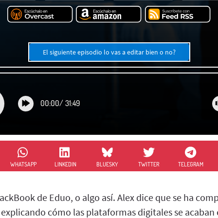
El siguiente episodio lo vas a editar bien o no?
00:00
/
31:49
WHATSAPP
LINKEDIN
BLUESKY
TWITTER
TELEGRAM
JackBook de Eduo, o algo así. Alex dice que se ha com
 explicando cómo las plataformas digitales se acaban 