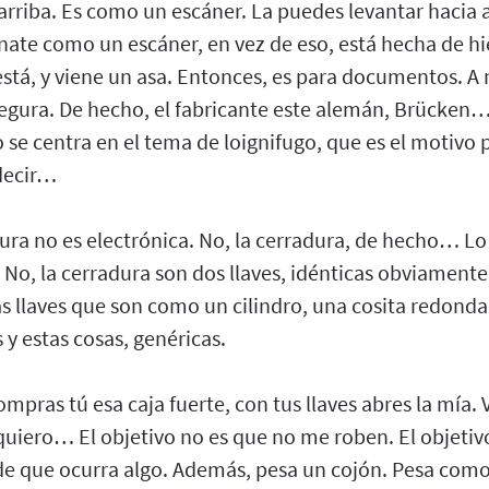
arriba. Es como un escáner. La puedes levantar hacia ar
ate como un escáner, en vez de eso, está hecha de hie
está, y viene un asa. Entonces, es para documentos. A 
egura. De hecho, el fabricante este alemán, Brücken…
se centra en el tema de loignifugo, que es el motivo p
decir…
ura no es electrónica. No, la cerradura, de hecho… Lo
No, la cerradura son dos llaves, idénticas obviamente,
as llaves que son como un cilindro, una cosita redonda
 y estas cosas, genéricas.
 compras tú esa caja fuerte, con tus llaves abres la mí
 quiero… El objetivo no es que no me roben. El objetiv
e que ocurra algo. Además, pesa un cojón. Pesa como 15