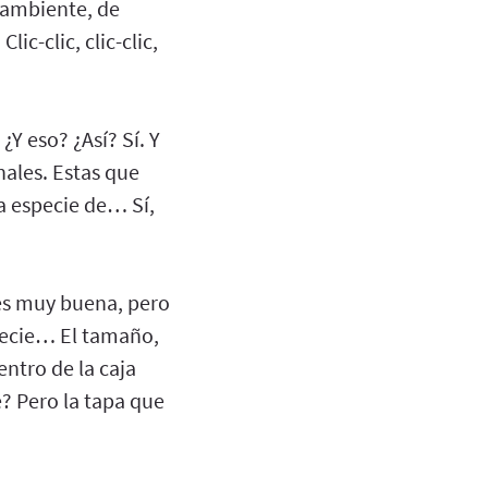
e ambiente, de
ic-clic, clic-clic,
¿Y eso? ¿Así? Sí. Y
nales. Estas que
a especie de… Sí,
 es muy buena, pero
specie… El tamaño,
entro de la caja
? Pero la tapa que