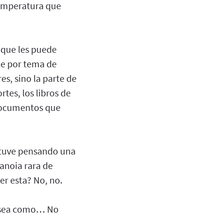
temperatura que
o que les puede
nte por tema de
es, sino la parte de
rtes, los libros de
 documentos que
estuve pensando una
anoia rara de
er esta? No, no.
ue sea como… No