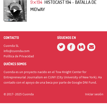
9⨯194
HISTOCAST 194 - BATALLA DE
MIDWAY
CONTACTO
SÍGUENOS EN
Cuonda SL
info@cuonda.com
Política de Privacidad
QUIÉNES SOMOS
Cuonda es un proyecto nacido en el Tow Knight Center for
Entrepreneurial Journalism en CUNY (City University of New York). Ha
contado con el apoyo de una beca por parte de Google DNI Fund.
© 2017- 2025 Cuonda
Iniciar sesión