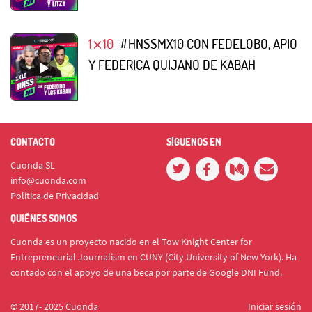
1⨯10
#HNSSMX10 CON FEDELOBO, APIO
Y FEDERICA QUIJANO DE KABAH
CONTACTO
SÍGUENOS EN
Cuonda SL
info@cuonda.com
Política de Privacidad
QUIÉNES SOMOS
Cuonda es un proyecto nacido en el Tow Knight Center for
Entrepreneurial Journalism en CUNY (City University of New York). Ha
contado con el apoyo de una beca por parte de Google DNI Fund.
© 2017- 2025 Cuonda
Iniciar sesión