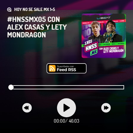
HOY NO SE SALE MX 1×5
#HNSSMX05 CON
ALEX CASAS Y LETY
MONDRAGON
00:00
/
46:03