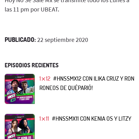
las 11 pm por UBEAT.
PUBLICADO:
22 septiembre 2020
EPISODIOS RECIENTES
1⨯12
#HNSSMX12 CON ILIKA CRUZ Y RON
RONEOS DE QUÉPARIÓ!
1⨯11
#HNSSMX11 CON KENIA OS Y LITZY