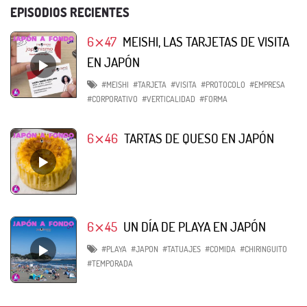
EPISODIOS RECIENTES
6⨯47
MEISHI, LAS TARJETAS DE VISITA
EN JAPÓN
#MEISHI
#TARJETA
#VISITA
#PROTOCOLO
#EMPRESA
#CORPORATIVO
#VERTICALIDAD
#FORMA
6⨯46
TARTAS DE QUESO EN JAPÓN
6⨯45
UN DÍA DE PLAYA EN JAPÓN
#PLAYA
#JAPON
#TATUAJES
#COMIDA
#CHIRINGUITO
#TEMPORADA