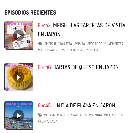
EPISODIOS RECIENTES
6⨯47
MEISHI, LAS TARJETAS DE VISITA
EN JAPÓN
#MEISHI
#TARJETA
#VISITA
#PROTOCOLO
#EMPRESA
#CORPORATIVO
#VERTICALIDAD
#FORMA
6⨯46
TARTAS DE QUESO EN JAPÓN
6⨯45
UN DÍA DE PLAYA EN JAPÓN
#PLAYA
#JAPON
#TATUAJES
#COMIDA
#CHIRINGUITO
#TEMPORADA