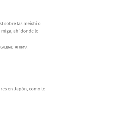
t sobre las meishi o
a miga, ahí donde lo
ICALIDAD
#FORMA
lares en Japón, como te