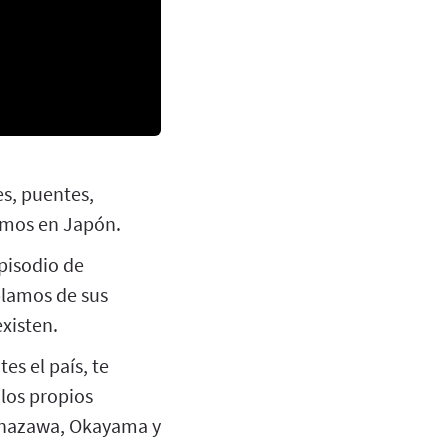
s, puentes,
tamos en Japón.
episodio de
blamos de sus
xisten.
es el país, te
 los propios
 Kanazawa, Okayama y