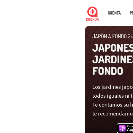
CUENTA
P
JAPÓN A FONDO 2×
JAPONES
JARDINE
FONDO
Los jardines jap
todos iguales ni
Te contamos su h
te recomendamos 