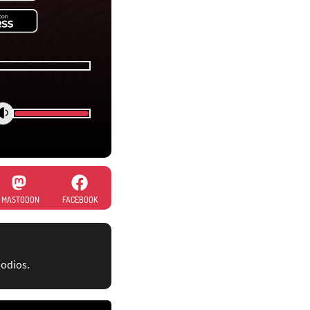
MASTODON
FACEBOOK
sodios.