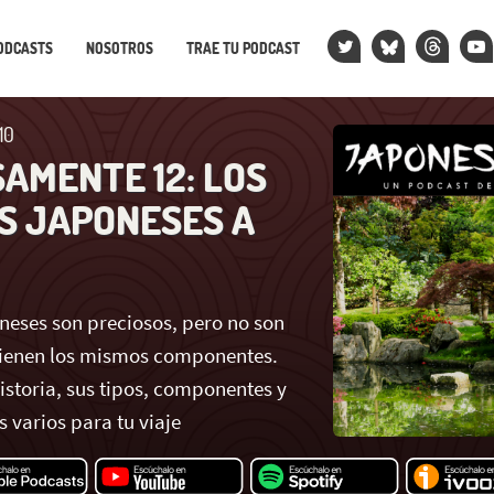
ODCASTS
NOSOTROS
TRAE TU PODCAST
10
AMENTE 12: LOS
S JAPONESES A
oneses son preciosos, pero no son
 tienen los mismos componentes.
istoria, sus tipos, componentes y
varios para tu viaje