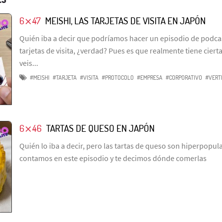
6⨯47
MEISHI, LAS TARJETAS DE VISITA EN JAPÓN
Quién iba a decir que podríamos hacer un episodio de podcas
tarjetas de visita, ¿verdad? Pues es que realmente tiene ciert
veis...
#MEISHI
#TARJETA
#VISITA
#PROTOCOLO
#EMPRESA
#CORPORATIVO
#VERT
6⨯46
TARTAS DE QUESO EN JAPÓN
Quién lo iba a decir, pero las tartas de queso son hiperpopu
contamos en este episodio y te decimos dónde comerlas