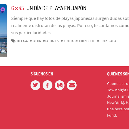
6⨯45
UN DÍA DE PLAYA EN JAPÓN
Siempre que hay fotos de playas japonesas surgen dudas sob
realmente disfrutan de las playas. Por eso, te contamos cómo e
sus particularidades.
#PLAYA
#JAPON
#TATUAJES
#COMIDA
#CHIRINGUITO
#TEMPORADA
SÍGUENOS EN
QUIÉNES SO
Cuonda es un
Tow Knight C
Journalism e
New York). H
una beca po
Fund.