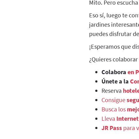
Mito. Pero escucha 
Eso sí, luego te c
jardines interesan
puedes disfrutar d
¡Esperamos que dis
¿Quieres colaborar
Colabora
en 
Únete a la
Co
Reserva
hotel
Consigue
segu
Busca los
mejo
Lleva
Internet
JR Pass
para v