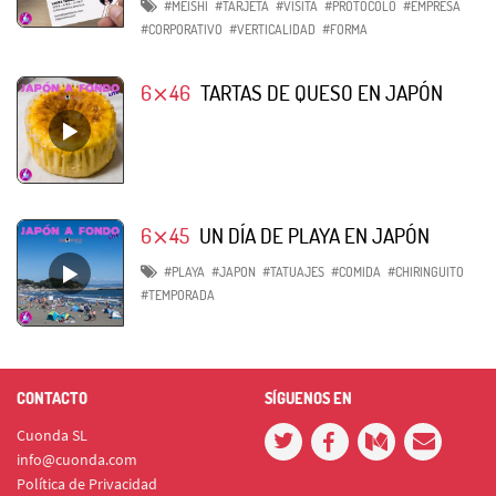
#MEISHI
#TARJETA
#VISITA
#PROTOCOLO
#EMPRESA
#CORPORATIVO
#VERTICALIDAD
#FORMA
6⨯46
TARTAS DE QUESO EN JAPÓN
6⨯45
UN DÍA DE PLAYA EN JAPÓN
#PLAYA
#JAPON
#TATUAJES
#COMIDA
#CHIRINGUITO
#TEMPORADA
CONTACTO
SÍGUENOS EN
Cuonda SL
info@cuonda.com
Política de Privacidad