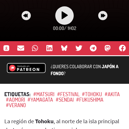
00:00
/
1H02
¿QUIERES COLABORAR CON
JAPÓN A
FONDO
?
ETIQUETAS:
#MATSURI
#FESTIVAL
#TOHOKU
#AKITA
#AOMORI
#YAMAGATA
#SENDAI
#FUKUSHIMA
#VERANO
La región de
Tohoku
, al norte de la isla principal