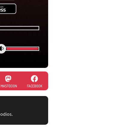
MASTODON
FACEBOOK
sodios.