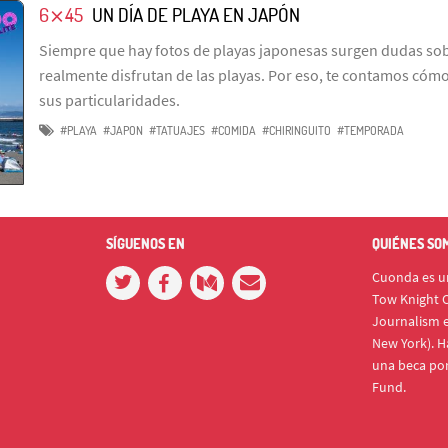
6⨯45
UN DÍA DE PLAYA EN JAPÓN
Siempre que hay fotos de playas japonesas surgen dudas sob
realmente disfrutan de las playas. Por eso, te contamos cómo e
sus particularidades.
#PLAYA
#JAPON
#TATUAJES
#COMIDA
#CHIRINGUITO
#TEMPORADA
SÍGUENOS EN
QUIÉNES SO
Cuonda es un
Tow Knight C
Journalism e
New York). H
una beca po
Fund.