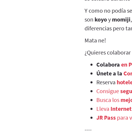
Y como no podía se
son
koyo
y
momiji
diferencias pero ta
Mata ne!
¿Quieres colaborar
Colabora
en 
Únete a la
Co
Reserva
hotel
Consigue
segu
Busca los
mejo
Lleva
Internet
JR Pass
para v
----