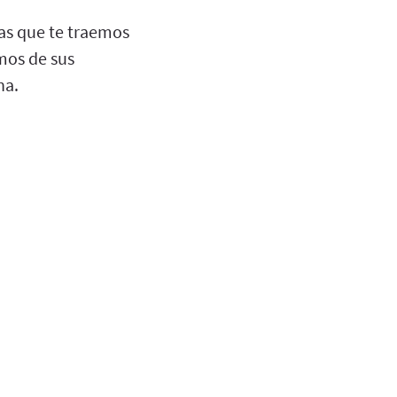
sas que te traemos
mos de sus
na.