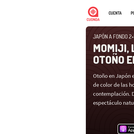
CUENTA
P
JAPÓN A FONDO 2×1
MOMIJI,
OTOÑO E
Otoño en Japón e
de color de las h
contemplación. D
espectáculo natu