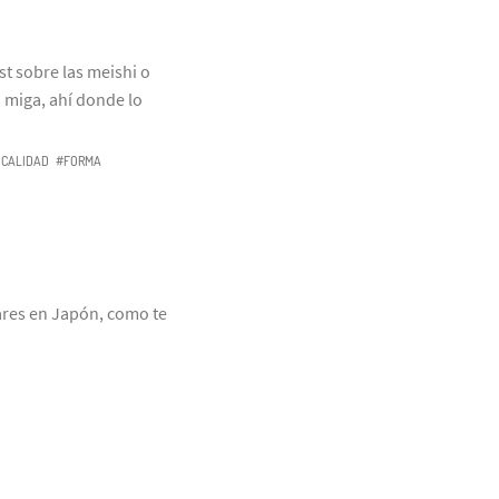
t sobre las meishi o
a miga, ahí donde lo
ICALIDAD
#FORMA
lares en Japón, como te