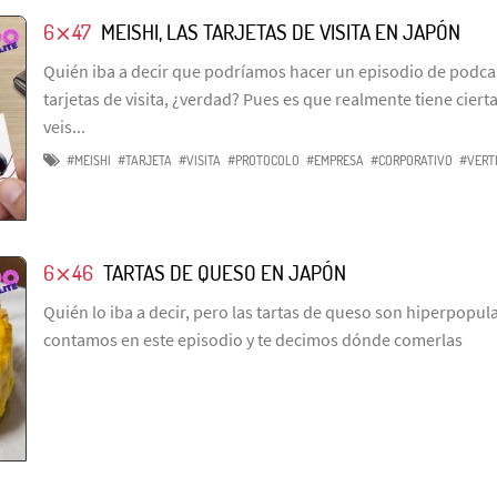
6⨯47
MEISHI, LAS TARJETAS DE VISITA EN JAPÓN
Quién iba a decir que podríamos hacer un episodio de podcas
tarjetas de visita, ¿verdad? Pues es que realmente tiene ciert
veis...
#MEISHI
#TARJETA
#VISITA
#PROTOCOLO
#EMPRESA
#CORPORATIVO
#VERT
6⨯46
TARTAS DE QUESO EN JAPÓN
Quién lo iba a decir, pero las tartas de queso son hiperpopu
contamos en este episodio y te decimos dónde comerlas