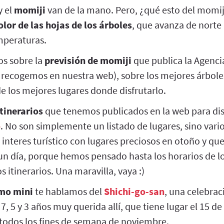
y el
momiji
van de la mano. Pero, ¿qué esto del momij
lor de las hojas de los árboles
, que avanza de norte
mperaturas.
os sobre la
previsión de momiji
que publica la Agenci
 recogemos en nuestra web), sobre los mejores árboles
e los mejores lugares donde disfrutarlo.
itinerarios
que tenemos publicados en la web para dis
o
. No son simplemente un listado de lugares, sino vario
interes turístico con lugares preciosos en otoño y qu
 un día, porque hemos pensado hasta los horarios de l
s itinerarios. Una maravilla, vaya :)
mo mini
te hablamos del
Shichi-go-san
, una celebrac
7, 5 y 3 años muy querida allí, que tiene lugar el 15
 todos los fines de semana de noviembre.