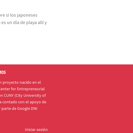
re si los japoneses
s un día de playa allí y
MOS
 proyecto nacido en el
enter for Entrepreneurial
n CUNY (City University of
a contado con el apoyo de
r parte de Google DNI
Iniciar sesión