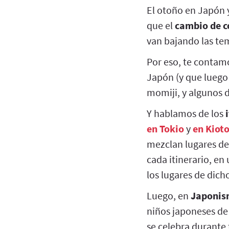
El otoño en Japón 
que el
cambio de co
van bajando las te
Por eso, te contam
Japón (y que luego
momiji, y algunos d
Y hablamos de los
en Tokio
y
en Kiot
mezclan lugares de 
cada itinerario, en
los lugares de dicho
Luego, en
Japonis
niños japoneses de 
se celebra durante