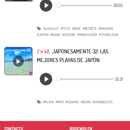
#WASHLET
#TOTO
#BIDE
#RETRETE
#INODORO
#JAPON
#BANO
#HIGIENE
#INNOVACION
#TECNOLOGIA
2⨯48
JAPONESAMENTE 32: LAS
MEJORES PLAYAS DE JAPÓN
#PLAYA
#MAR
#VERANO
#BANO
#CHIRINGUITO
CONTACTO
SÍGUENOS EN