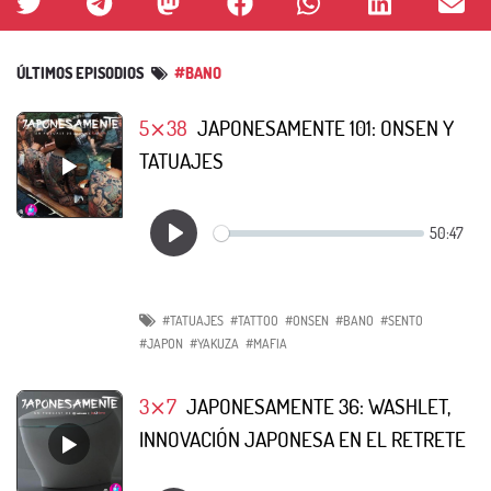
ÚLTIMOS EPISODIOS
#BANO
5⨯38
JAPONESAMENTE 101: ONSEN Y
TATUAJES
#TATUAJES
#TATTOO
#ONSEN
#BANO
#SENTO
#JAPON
#YAKUZA
#MAFIA
3⨯7
JAPONESAMENTE 36: WASHLET,
INNOVACIÓN JAPONESA EN EL RETRETE