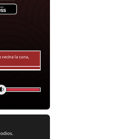
 vecina la cuna,
sodios.