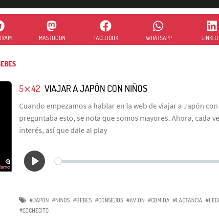
GRAM
MASTODON
FACEBOOK
WHATSAPP
LINKED
EBES
5⨯42
VIAJAR A JAPÓN CON NIÑOS
Cuando empezamos a hablar en la web de viajar a Japón con
preguntaba esto, se nota que somos mayores. Ahora, cada ve
interés, así que dale al play
#JAPON
#NINOS
#BEBES
#CONSEJOS
#AVION
#COMIDA
#LACTANCIA
#LEC
#COCHECITO