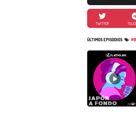
TWITTER
TELE
ÚLTIMOS EPISODIOS
#B