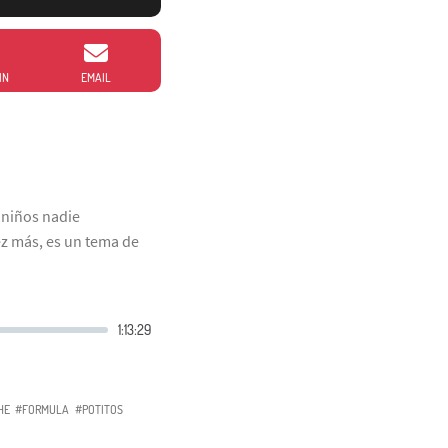
IN
EMAIL
 niños nadie
z más, es un tema de
HE
#FORMULA
#POTITOS