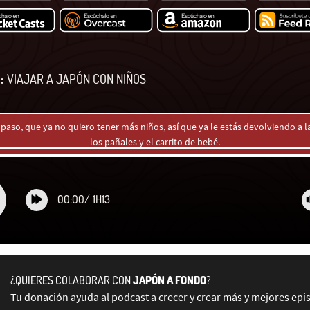
:
VIAJAR A JAPÓN CON NIÑOS
o paso, que ya no quiero tener más niños, así que ya le estás devolviendo a la
los pañales y el carrito de bebé.
00:00
/
1H13
¿QUIERES COLABORAR CON
JAPÓN A FONDO
?
Tu donación ayuda al podcast a crecer y crear más y mejores epi