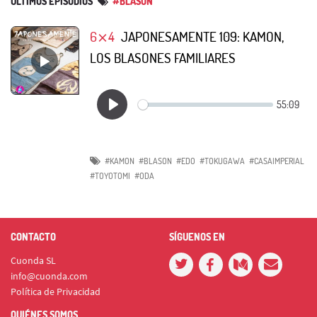
ÚLTIMOS EPISODIOS
#BLASON
6⨯4
JAPONESAMENTE 109: KAMON,
LOS BLASONES FAMILIARES
#KAMON
#BLASON
#EDO
#TOKUGAWA
#CASAIMPERIAL
#TOYOTOMI
#ODA
CONTACTO
SÍGUENOS EN
Cuonda SL
info@cuonda.com
Política de Privacidad
QUIÉNES SOMOS