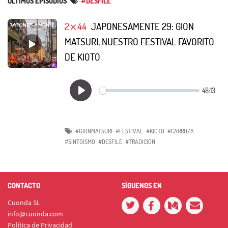
ÚLTIMOS EPISODIOS
#DESFILE
2⨯44
JAPONESAMENTE 29: GION
MATSURI, NUESTRO FESTIVAL FAVORITO
DE KIOTO
#GIONMATSURI
#FESTIVAL
#KIOTO
#CARROZA
#SINTOISMO
#DESFILE
#TRADICION
CONTACTO
SÍGUENOS EN
Cuonda SL
info@cuonda.com
Política de Privacidad