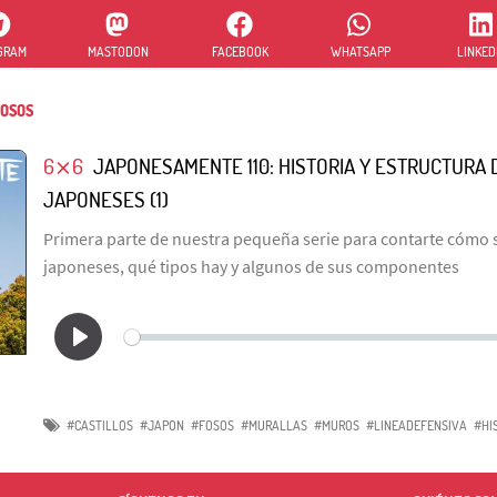
GRAM
MASTODON
FACEBOOK
WHATSAPP
LINKED
OSOS
6⨯6
JAPONESAMENTE 110: HISTORIA Y ESTRUCTURA 
JAPONESES (1)
Primera parte de nuestra pequeña serie para contarte cómo so
japoneses, qué tipos hay y algunos de sus componentes
#CASTILLOS
#JAPON
#FOSOS
#MURALLAS
#MUROS
#LINEADEFENSIVA
#HI