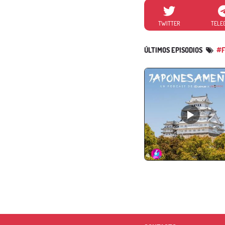
TWITTER
TELE
ÚLTIMOS EPISODIOS
#F