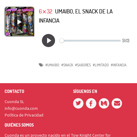
6⨯32
UMAIBO, EL SNACK DE LA
INFANCIA
#UMAIBO
#SNACK
#SABORES
#LIMITADO
#INFANCIA
CONTACTO
SÍGUENOS EN
Cuonda SL
info@cuonda.com
Política de Privacidad
QUIÉNES SOMOS
Cuonda es un proyecto nacido en el Tow Knight Center for