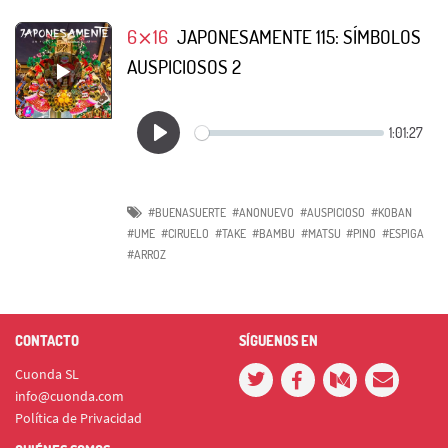
6⨯16
JAPONESAMENTE 115: SÍMBOLOS
AUSPICIOSOS 2
#BUENASUERTE
#ANONUEVO
#AUSPICIOSO
#KOBAN
#UME
#CIRUELO
#TAKE
#BAMBU
#MATSU
#PINO
#ESPIGA
#ARROZ
CONTACTO
SÍGUENOS EN
Cuonda SL
info@cuonda.com
Política de Privacidad